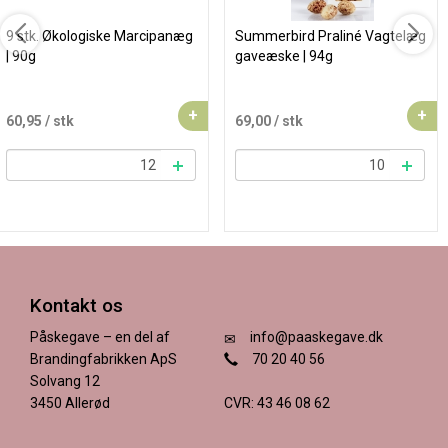
9 stk. Økologiske Marcipanæg
Summerbird Praliné Vagtelæg
| 90g
gaveæske | 94g
+
+
60,95
/ stk
69,00
/ stk
Kontakt os
Påskegave – en del af
info@paaskegave.dk
Brandingfabrikken ApS
70 20 40 56
Solvang 12
3450 Allerød
CVR: 43 46 08 62