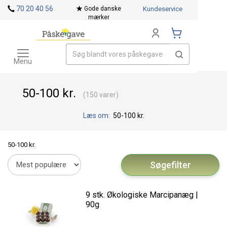
70 20 40 56
Gode danske
Kundeservice
mærker
Toggle
Mærker
navigation
Menu
50-100 kr.
(150 varer)
Læs om:
50-100 kr.
50-100 kr.
Søgefilter
9 stk. Økologiske Marcipanæg |
90g