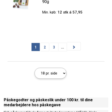
90g
Min. køb:
12 stk á 57,95
1
2
3
...
Påskegodter og påskeslik under 100 kr. til dine
medarbejdere hos påskegave