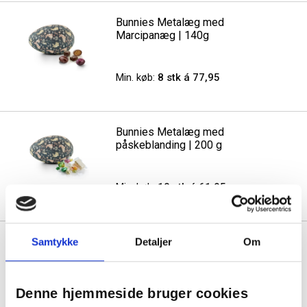
Bunnies Metalæg med
Marcipanæg | 140g
Min. køb:
8 stk á 77,95
Bunnies Metalæg med
påskeblanding | 200 g
Min. køb:
10 stk á 61,95
Butterflies & flowers metalæg
Samtykke
Detaljer
Om
med Chokoladekugler | 150g
Denne hjemmeside bruger cookies
Min. køb:
10 stk á 61,95