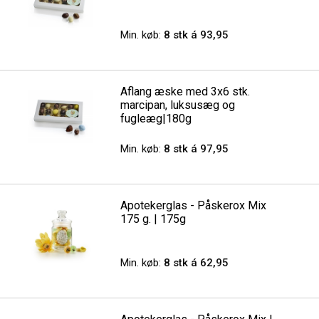
Min. køb:
8 stk á 93,95
Aflang æske med 3x6 stk.
marcipan, luksusæg og
fugleæg|180g
Min. køb:
8 stk á 97,95
Apotekerglas - Påskerox Mix
175 g. | 175g
Min. køb:
8 stk á 62,95