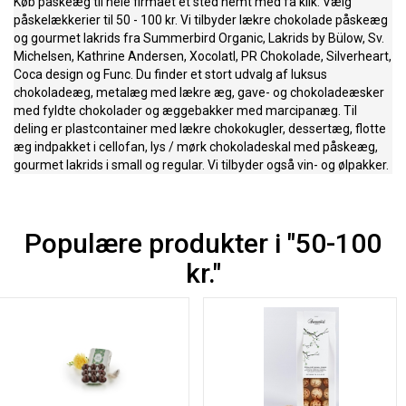
Køb påskeæg til hele firmaet ét sted nemt med få klik. Vælg
påskelækkerier til 50 - 100 kr. Vi tilbyder lækre chokolade påskeæg
og gourmet lakrids fra Summerbird Organic, Lakrids by Bülow, Sv.
Michelsen, Kathrine Andersen, Xocolatl, PR Chokolade, Silverheart,
Coca design og Func. Du finder et stort udvalg af luksus
chokoladeæg, metalæg med lækre æg, gave- og chokoladeæsker
med fyldte chokolader og æggebakker med marcipanæg. Til
deling er plastcontainer med lækre chokokugler, dessertæg, flotte
æg indpakket i cellofan, lys / mørk chokoladeskal med påskeæg,
gourmet lakrids i small og regular. Vi tilbyder også vin- og ølpakker.
Populære produkter i "
50-100
kr.
"