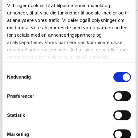
Vi bruger cookies til at tilpasse vores indhold og
annoncer, til at vise dig funktioner til sociale medier og til
Butterflies & flowers metalæg
at analysere vores trafik. Vi deler også oplysninger om
med Familieblanding | 200g
din brug af vores hjemmeside med vores partnere inden
for sociale medier, annonceringspartnere og
analysepartnere. Vores partnere kan kombinere disse
Min. køb:
10 stk á 57,95
data med andre oplysninger, du har givet dem, eller som
de har indsamlet fra din brug af deres tjenester.
Butterflies & flowers metalæg
Samtykkevalg
med Marcipanæg | 140g
Nødvendig
Min. køb:
8 stk á 77,95
Præferencer
Statistik
Butterflies & flowers metalæg
med Påskeblanding | 200g
Marketing