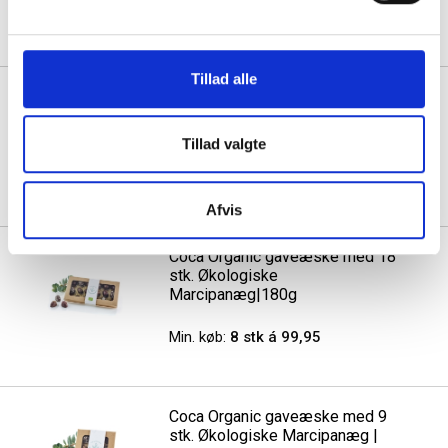
Min. køb:
10 stk á 61,95
Tillad alle
Coca Organic gaveæske med 10
stk. Økologisk Marcipanæg
|100g
Tillad valgte
Min. køb:
10 stk á 63,95
Afvis
Coca Organic gaveæske med 18
stk. Økologiske
Marcipanæg|180g
Min. køb:
8 stk á 99,95
Coca Organic gaveæske med 9
stk. Økologiske Marcipanæg |