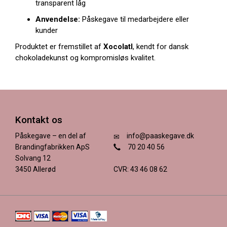
transparent låg
Anvendelse:
Påskegave til medarbejdere eller
kunder
Produktet er fremstillet af
Xocolatl
, kendt for dansk
chokoladekunst og kompromisløs kvalitet.
Kontakt os
Påskegave – en del af
info@paaskegave.dk
Brandingfabrikken ApS
70 20 40 56
Solvang 12
3450 Allerød
CVR: 43 46 08 62