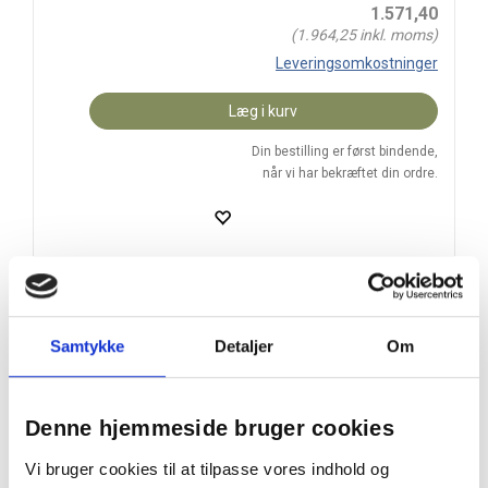
1.571,40
(
1.964,25
inkl. moms)
Leveringsomkostninger
Læg i kurv
Din bestilling er først bindende,
når vi har bekræftet din ordre.
16 chokoladeæg i gul æske – en klassisk og gavmild
påskegave
Samtykke
Detaljer
Om
På lager
Levering: 4-7 hverdage
Denne hjemmeside bruger cookies
Handelsbetingelser
Vi bruger cookies til at tilpasse vores indhold og