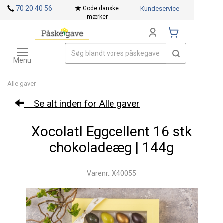
70 20 40 56
Gode danske
Kundeservice
mærker
Toggle
Mærker
navigation
Menu
Alle gaver
Se alt inden for Alle gaver
Xocolatl Eggcellent 16 stk
chokoladeæg | 144g
Varenr.: X40055