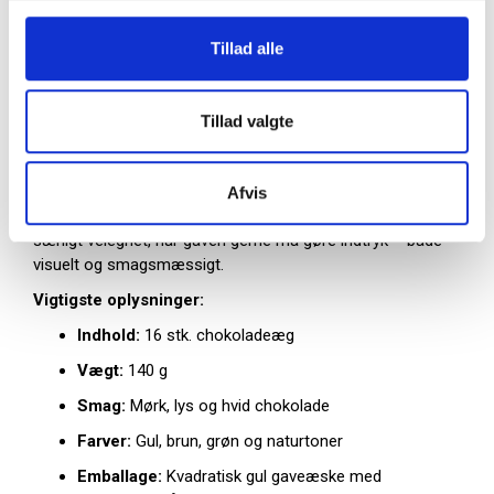
forårsstemningen og gør gaven oplagt som en
selvstændig påskeløsning eller som del af en større
Tillad alle
gavepakke.
En farverig påskegave med klassisk
Tillad valgte
chokoladehåndværk
Eggcellent-serien er kendetegnet ved sit rene udtryk og
fokus på velsmag. Kombinationen af farverige
Afvis
chokoladeæg og den kvadratiske æske gør denne variant
særligt velegnet, når gaven gerne må gøre indtryk – både
visuelt og smagsmæssigt.
Vigtigste oplysninger:
Indhold:
16 stk. chokoladeæg
Vægt:
140 g
Smag:
Mørk, lys og hvid chokolade
Farver:
Gul, brun, grøn og naturtoner
Emballage:
Kvadratisk gul gaveæske med