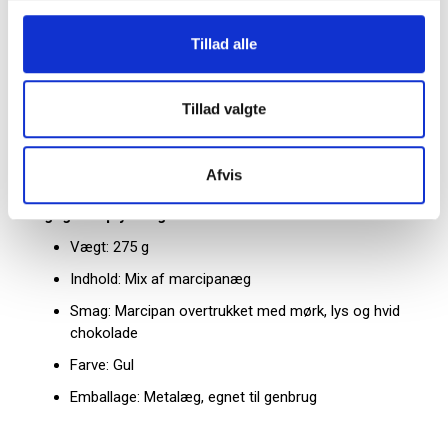
dekorativ æske. Det forlænger gavens levetid og gør den til
mere end blot en midlertidig påskehilsen. En oplagt løsning,
Tillad alle
når påskegaven gerne må signalere omtanke, kvalitet og
klassisk smag.
Tillad valgte
Gult metalæg med marcipan i fokus
En sikker påskefavorit til dem, der sætter pris på marcipan
Afvis
og elegant indpakning.
Vigtigste oplysninger
Vægt: 275 g
Indhold: Mix af marcipanæg
Smag: Marcipan overtrukket med mørk, lys og hvid
chokolade
Farve: Gul
Emballage: Metalæg, egnet til genbrug