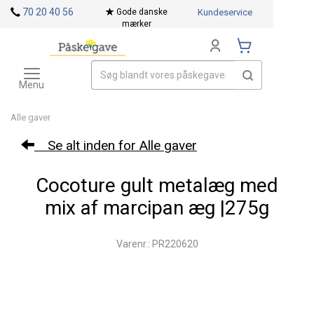
70 20 40 56
Gode danske
Kundeservice
mærker
Toggle
Mærker
navigation
Menu
Alle gaver
Se alt inden for Alle gaver
Cocoture gult metalæg med
mix af marcipan æg |275g
Varenr.: PR220620