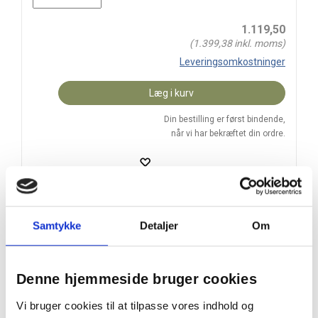
1.119,50
(
1.399,38
inkl. moms)
Leveringsomkostninger
Læg i kurv
Din bestilling er først bindende,
når vi har bekræftet din ordre.
Gult metalæg fyldt med marcipanæg i flere chokoladevarianter
Samtykke
Detaljer
Om
På lager
Levering: 4-7 hverdage
Denne hjemmeside bruger cookies
Handelsbetingelser
Vi bruger cookies til at tilpasse vores indhold og